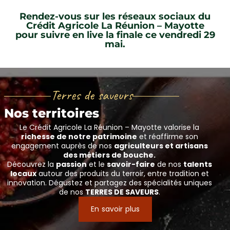
Rendez-vous sur les réseaux sociaux du
Crédit Agricole La Réunion – Mayotte
pour suivre en live la finale ce vendredi 29
mai.
Terres de saveurs
Nos territoires
Le Crédit Agricole La Réunion – Mayotte valorise la
richesse de notre patrimoine
et réaffirme son
engagement auprès de nos
agriculteurs et artisans
des métiers de bouche.
Découvrez la
passion
et le
savoir-faire
de nos
talents
locaux
autour des produits du terroir, entre tradition et
innovation. Dégustez et partagez des spécialités uniques
de nos
TERRES DE SAVEURS
.
En savoir plus